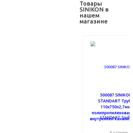
Товары
SINIKON в
нашем
магазине
500087 SINIKON
STANDART Труб
110x750x2,7мм
полипропиленовая 
внутренней канализ
В наличии