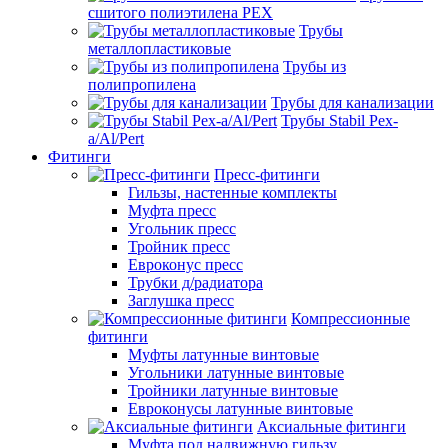
сшитого полиэтилена PEX
Трубы
металлопластиковые
Трубы из
полипропилена
Трубы для канализации
Трубы Stabil Pex-
a/Al/Pert
Фитинги
Пресс-фитинги
Гильзы, настенные комплекты
Муфта пресс
Угольник пресс
Тройник пресс
Евроконус пресс
Трубки д/радиатора
Заглушка пресс
Компрессионные
фитинги
Муфты латунные винтовые
Угольники латунные винтовые
Тройники латунные винтовые
Евроконусы латунные винтовые
Аксиальные фитинги
Муфта под надвижную гильзу