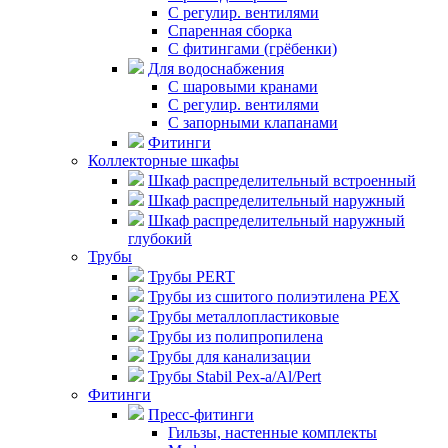
С регулир. вентилями
Спаренная сборка
С фитингами (грёбенки)
Для водоснабжения
С шаровыми кранами
С регулир. вентилями
С запорными клапанами
Фитинги
Коллекторные шкафы
Шкаф распределительный встроенный
Шкаф распределительный наружный
Шкаф распределительный наружный
глубокий
Трубы
Трубы PERT
Трубы из сшитого полиэтилена PEX
Трубы металлопластиковые
Трубы из полипропилена
Трубы для канализации
Трубы Stabil Pex-a/Al/Pert
Фитинги
Пресс-фитинги
Гильзы, настенные комплекты