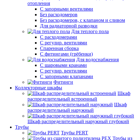
отопления
С запорными вентилями
Без расходомеров
Без расходомеров, с клапаном и сливом
Для радиаторной разводки
Для теплого пола
C расходомерами
С регулир. вентилями
Спаренная сборка
С фитингами (грёбенки)
Для водоснабжения
С шаровыми кранами
С регулир. вентилями
С запорными клапанами
Фитинги
Коллекторные шкафы
Шкаф
распределительный встроенный
Шкаф
распределительный наружный
Шкаф распределительный наружный глубокий
Трубы
Трубы PERT
Трубы из