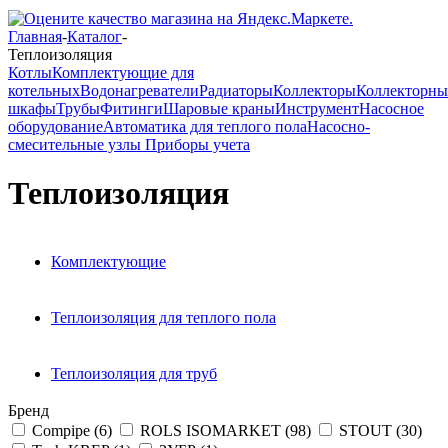
Главная
-
Каталог
-
Теплоизоляция
Котлы
Комплектующие для
котельных
Водонагреватели
Радиаторы
Коллекторы
Коллекторны
шкафы
Трубы
Фитинги
Шаровые краны
Инструмент
Насосное
оборудование
Автоматика для теплого пола
Насосно-
смесительные узлы
Приборы учета
Теплоизоляция
Комплектующие
Теплоизоляция для теплого пола
Теплоизоляция для труб
Бренд
Compipe (
6
)
ROLS ISOMARKET (
98
)
STOUT (
30
)