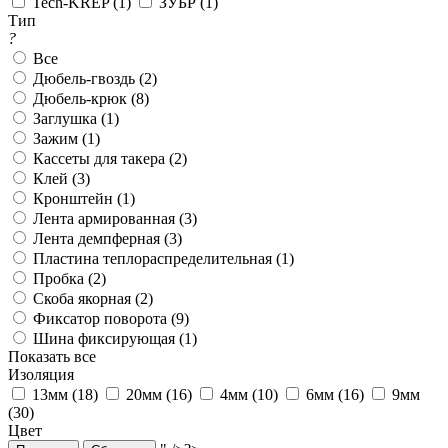
Tech-KREP (
1
)
ЗУБР (
1
)
Тип
?
Все
Дюбель-гвоздь (
2
)
Дюбель-крюк (
8
)
Заглушка (
1
)
Зажим (
1
)
Кассеты для такера (
2
)
Клей (
3
)
Кронштейн (
1
)
Лента армированная (
3
)
Лента демпферная (
3
)
Пластина теплораспределительная (
1
)
Пробка (
2
)
Скоба якорная (
2
)
Фиксатор поворота (
9
)
Шина фиксирующая (
1
)
Показать все
Изоляция
13мм (
18
)
20мм (
16
)
4мм (
10
)
6мм (
16
)
9мм
(
30
)
Цвет