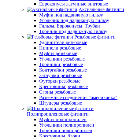
Евроконусы латунные винтовые
Аксиальные фитинги
Муфта под надвижную гильзу
Угольник под надвижную гильзу
Гильзы, Евроконусы, Трубки
Тройник под надвижную гильзу
Резьбовые фитинги
Удлинители резьбовые
Ниппели резьбовые
Муфты резьбовые
Угольники резьбовые
Тройники резьбовые
Контргайки резьбовые
Заглушки резьбовые
Футорки резьбовые
Крестовины резьбовые
Сгоны резьбовые
Разъемные соединения "американка"
Штуцеры резьбовые
Полипропиленовые фитинги
Муфты полипропилен
Угольники полипропилен
Тройники полипропилен
Крестовины, блоки