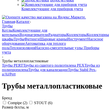
Водосчетчики
Комплектующие для приборов учета
Главная
-
Каталог
-
Трубы
Котлы
Комплектующие для
котельных
Водонагреватели
Радиаторы
Коллекторы
Коллекторны
шкафы
Трубы
Фитинги
Шаровые краны
Инструмент
Насосное
оборудование
Автоматика для теплого
пола
Теплоизоляция
Насосно-смесительные узлы
Приборы
учета
-
Трубы металлопластиковые
Трубы PERT
Трубы из сшитого полиэтилена PEX
Трубы из
полипропилена
Трубы для канализации
Трубы Stabil Pex-
a/Al/Pert
Трубы металлопластиковые
Бренд
Compipe (
2
)
STOUT (
6
)
Размер бухты, м