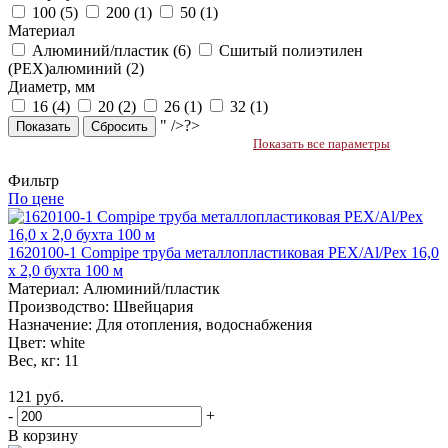
100 (
5
)
200 (
1
)
50 (
1
)
Материал
Алюминий/пластик (
6
)
Сшитый полиэтилен
(PEX)алюминий (
2
)
Диаметр, мм
16 (
4
)
20 (
2
)
26 (
1
)
32 (
1
)
" />?>
Сбросить
Показать все параметры
Фильтр
По цене
1620100-1 Compipe труба металлопластиковая PEX/Al/Pex 16,0
х 2,0 бухта 100 м
Материал:
Алюминий/пластик
Производство:
Швейцария
Назначение:
Для отопления, водоснабжения
Цвет:
white
Вес, кг:
11
121 руб.
-
+
В корзину