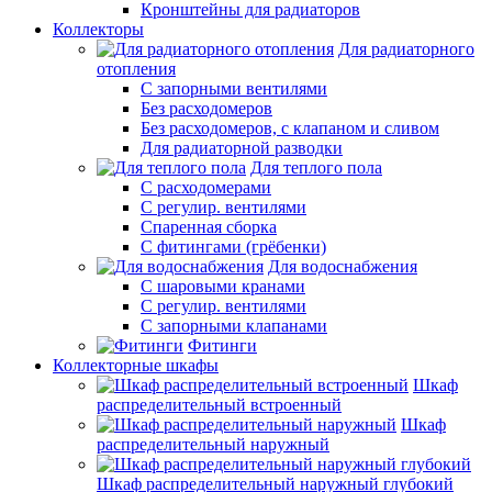
Кронштейны для радиаторов
Коллекторы
Для радиаторного
отопления
С запорными вентилями
Без расходомеров
Без расходомеров, с клапаном и сливом
Для радиаторной разводки
Для теплого пола
C расходомерами
С регулир. вентилями
Спаренная сборка
С фитингами (грёбенки)
Для водоснабжения
С шаровыми кранами
С регулир. вентилями
С запорными клапанами
Фитинги
Коллекторные шкафы
Шкаф
распределительный встроенный
Шкаф
распределительный наружный
Шкаф распределительный наружный глубокий