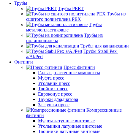
Трубы
Трубы PERT
Трубы из
сшитого полиэтилена PEX
Трубы
металлопластиковые
Трубы из
полипропилена
Трубы для канализации
Трубы Stabil Pex-
a/Al/Pert
Фитинги
Пресс-фитинги
Гильзы, настенные комплекты
Муфта пресс
Угольник пресс
Тройник пресс
Евроконус пресс
Трубки д/радиатора
Заглушка пресс
Компрессионные
фитинги
Муфты латунные винтовые
Угольники латунные винтовые
Тройники латунные винтовые