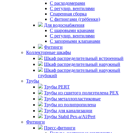
C расходомерами
С регулир. вентилями
Спаренная сборка
С фитингами (грёбенки)
Для водоснабжения
С шаровыми кранами
С регулир. вентилями
С запорными клапанами
Фитинги
Коллекторные шкафы
Шкаф распределительный встроенный
Шкаф распределительный наружный
Шкаф распределительный наружный
глубокий
Трубы
Трубы PERT
Трубы из сшитого полиэтилена PEX
Трубы металлопластиковые
Трубы из полипропилена
Трубы для канализации
Трубы Stabil Pex-a/Al/Pert
Фитинги
Пресс-фитинги