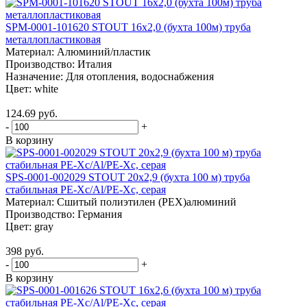
SPM-0001-101620 STOUT 16х2,0 (бухта 100м) труба
металлопластиковая
Материал:
Алюминий/пластик
Производство:
Италия
Назначение:
Для отопления, водоснабжения
Цвет:
white
124.69 руб.
-
+
В корзину
SPS-0001-002029 STOUT 20x2,9 (бухта 100 м) труба
стабильная PE-Xc/Al/PE-Xc, серая
Материал:
Сшитый полиэтилен (PEX)алюминий
Производство:
Германия
Цвет:
gray
398 руб.
-
+
В корзину