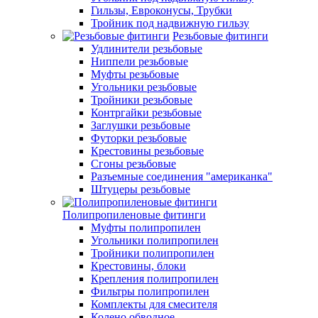
Гильзы, Евроконусы, Трубки
Тройник под надвижную гильзу
Резьбовые фитинги
Удлинители резьбовые
Ниппели резьбовые
Муфты резьбовые
Угольники резьбовые
Тройники резьбовые
Контргайки резьбовые
Заглушки резьбовые
Футорки резьбовые
Крестовины резьбовые
Сгоны резьбовые
Разъемные соединения "американка"
Штуцеры резьбовые
Полипропиленовые фитинги
Муфты полипропилен
Угольники полипропилен
Тройники полипропилен
Крестовины, блоки
Крепления полипропилен
Фильтры полипропилен
Комплекты для смесителя
Колено обводное