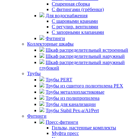
Спаренная сборка
С фитингами (грёбенки)
Для водоснабжения
С шаровыми кранами
С регулир. вентилями
С запорными клапанами
Фитинги
Коллекторные шкафы
Шкаф распределительный встроенный
Шкаф распределительный наружный
Шкаф распределительный наружный
глубокий
Трубы
Трубы PERT
Трубы из сшитого полиэтилена PEX
Трубы металлопластиковые
Трубы из полипропилена
Трубы для канализации
Трубы Stabil Pex-a/Al/Pert
Фитинги
Пресс-фитинги
Гильзы, настенные комплекты
Муфта пресс