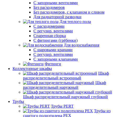
С запорными вентилями
Без расходомеров
Без расходомеров, с клапаном и сливом
Для радиаторной разводки
Для теплого пола
C расходомерами
С регулир. вентилями
Спаренная сборка
С фитингами (грёбенки)
Для водоснабжения
С шаровыми кранами
С регулир. вентилями
С запорными клапанами
Фитинги
Коллекторные шкафы
Шкаф
распределительный встроенный
Шкаф
распределительный наружный
Шкаф распределительный наружный глубокий
Трубы
Трубы PERT
Трубы из
сшитого полиэтилена PEX