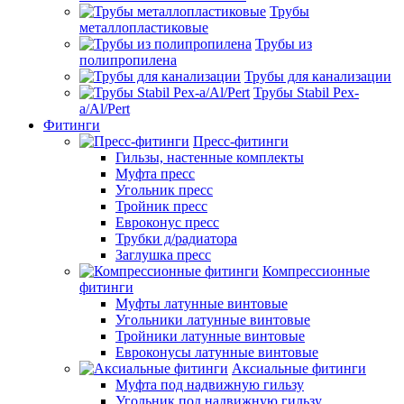
Трубы
металлопластиковые
Трубы из
полипропилена
Трубы для канализации
Трубы Stabil Pex-
a/Al/Pert
Фитинги
Пресс-фитинги
Гильзы, настенные комплекты
Муфта пресс
Угольник пресс
Тройник пресс
Евроконус пресс
Трубки д/радиатора
Заглушка пресс
Компрессионные
фитинги
Муфты латунные винтовые
Угольники латунные винтовые
Тройники латунные винтовые
Евроконусы латунные винтовые
Аксиальные фитинги
Муфта под надвижную гильзу
Угольник под надвижную гильзу