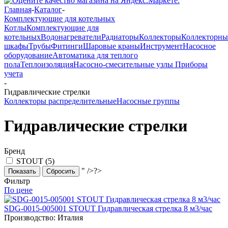
Главная
-
Каталог
-
Комплектующие для котельных
Котлы
Комплектующие для
котельных
Водонагреватели
Радиаторы
Коллекторы
Коллекторны
шкафы
Трубы
Фитинги
Шаровые краны
Инструмент
Насосное
оборудование
Автоматика для теплого
пола
Теплоизоляция
Насосно-смесительные узлы
Приборы
учета
-
Гидравлические стрелки
Коллекторы распределительные
Насосные группы
Гидравлические стрелки
Бренд
STOUT (
5
)
" />?>
Сбросить
Фильтр
По цене
SDG-0015-005001 STOUT Гидравлическая стрелка 8 м3/час
Производство:
Италия