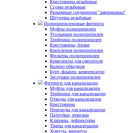
Крестовины резьбовые
Сгоны резьбовые
Разъемные соединения "американка"
Штуцеры резьбовые
Полипропиленовые фитинги
Муфты полипропилен
Угольники полипропилен
Тройники полипропилен
Крестовины, блоки
Крепления полипропилен
Фильтры полипропилен
Комплекты для смесителя
Колено обводное
Бурт, фланец, компенсатор
Заглушки полипропилен
Фитинги для канализации
Муфты для канализации
Тройники для канализации
Отводы для канализации
Крестовины
Переходы для канализации
Патрубки, ревизии
Клапаны, дефлекторы
Трапы для канализации
Хомуты, манжеты