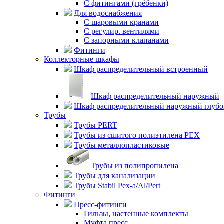
С фитингами (грёбенки)
Для водоснабжения
С шаровыми кранами
С регулир. вентилями
С запорными клапанами
Фитинги
Коллекторные шкафы
Шкаф распределительный встроенный
Шкаф распределительный наружный
Шкаф распределительный наружный глуб
Трубы
Трубы PERT
Трубы из сшитого полиэтилена PEX
Трубы металлопластиковые
Трубы из полипропилена
Трубы для канализации
Трубы Stabil Pex-a/Al/Pert
Фитинги
Пресс-фитинги
Гильзы, настенные комплекты
Муфта пресс