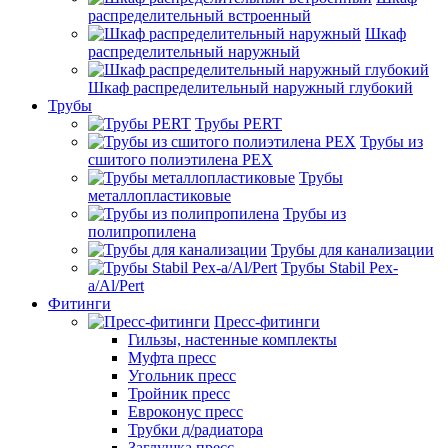
распределительный встроенный
Шкаф
распределительный наружный
Шкаф распределительный наружный глубокий
Трубы
Трубы PERT
Трубы из
сшитого полиэтилена PEX
Трубы
металлопластиковые
Трубы из
полипропилена
Трубы для канализации
Трубы Stabil Pex-
a/Al/Pert
Фитинги
Пресс-фитинги
Гильзы, настенные комплекты
Муфта пресс
Угольник пресс
Тройник пресс
Евроконус пресс
Трубки д/радиатора
Заглушка пресс