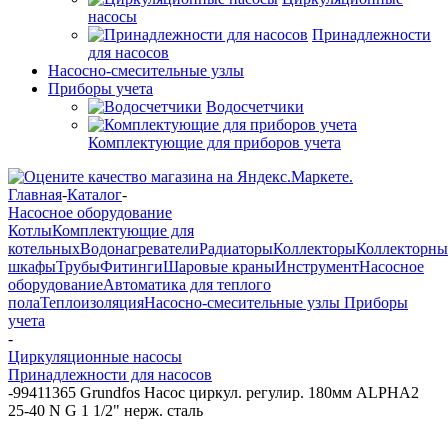
насосы
Принадлежности
для насосов
Насосно-смесительные узлы
Приборы учета
Водосчетчики
Комплектующие для приборов учета
Главная
-
Каталог
-
Насосное оборудование
Котлы
Комплектующие для
котельных
Водонагреватели
Радиаторы
Коллекторы
Коллекторны
шкафы
Трубы
Фитинги
Шаровые краны
Инструмент
Насосное
оборудование
Автоматика для теплого
пола
Теплоизоляция
Насосно-смесительные узлы
Приборы
учета
-
Циркуляционные насосы
Принадлежности для насосов
-
99411365 Grundfos Насос циркул. регулир. 180мм ALPHA2
25-40 N G 1 1/2" нерж. сталь