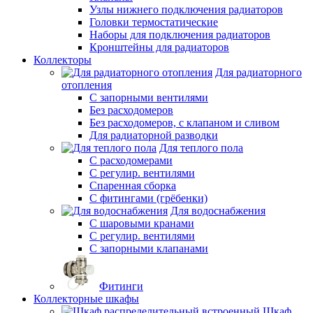
Узлы нижнего подключения радиаторов
Головки термостатические
Наборы для подключения радиаторов
Кронштейны для радиаторов
Коллекторы
Для радиаторного
отопления
С запорными вентилями
Без расходомеров
Без расходомеров, с клапаном и сливом
Для радиаторной разводки
Для теплого пола
C расходомерами
С регулир. вентилями
Спаренная сборка
С фитингами (грёбенки)
Для водоснабжения
С шаровыми кранами
С регулир. вентилями
С запорными клапанами
Фитинги
Коллекторные шкафы
Шкаф