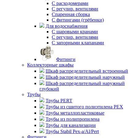
C расходомерами
С регулир. вентилями
Спаренная сборка
С фитингами (грёбенки)
Для водоснабжения
С шаровыми кранами
С регулир. вентилями
С запорными клапанами
Фитинги
Коллекторные шкафы
Шкаф распределительный встроенный
Шкаф распределительный наружный
Шкаф распределительный наружный
глубокий
Трубы
Трубы PERT
Трубы из сшитого полиэтилена PEX
Трубы металлопластиковые
Трубы из полипропилена
Трубы для канализации
Трубы Stabil Pex-a/Al/Pert
Фитинги