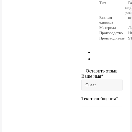
Тип
Р
цир
узе
Базовая
ш
единица
Материал
Л
Производство
И
Производитель
S
Оставить отзыв
Ваше имя
*
Текст сообщения
*