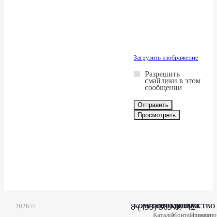
Загрузить изображение
Разрешить
смайлики в этом
сообщении
8 (495) 369-07-42
2026 ©
КОМПАНИЯ
СОТРУДНИЧЕСТВО
МОНТАЖ
Каталог
Монтажникам
Проектир