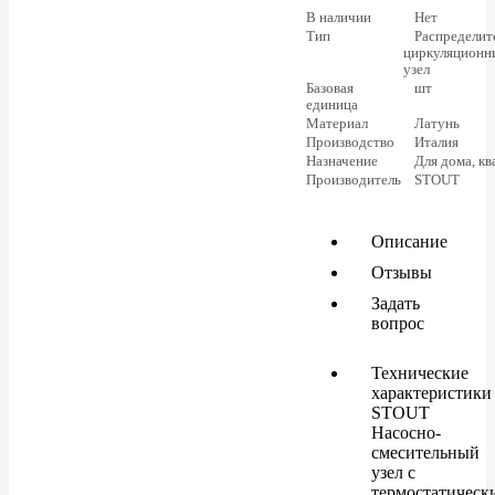
В наличии
Нет
Тип
Распределит
циркуляционн
узел
Базовая
шт
единица
Материал
Латунь
Производство
Италия
Назначение
Для дома, к
Производитель
STOUT
Описание
Отзывы
Задать
вопрос
Технические
характеристики
STOUT
Насосно-
смесительный
узел с
термостатическ