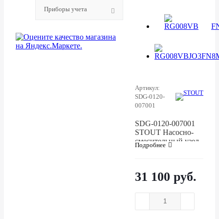
Приборы учета
Артикул:
SDG-0120-
007001
SDG-0120-007001
STOUT Насосно-
смесительный узел
Подробнее
с термостатическим
клапаном 30-60°C, с
насосом UPSO 25-
31 100 руб.
65, 130 mm