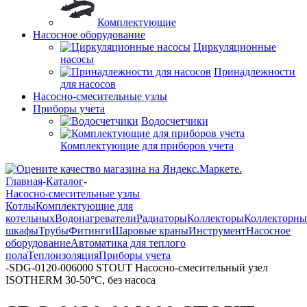
Комплектующие
Насосное оборудование
Циркуляционные
насосы
Принадлежности
для насосов
Насосно-смесительные узлы
Приборы учета
Водосчетчики
Комплектующие для приборов учета
Главная
-
Каталог
-
Насосно-смесительные узлы
Котлы
Комплектующие для
котельных
Водонагреватели
Радиаторы
Коллекторы
Коллекторны
шкафы
Трубы
Фитинги
Шаровые краны
Инструмент
Насосное
оборудование
Автоматика для теплого
пола
Теплоизоляция
Приборы учета
-
SDG-0120-006000 STOUT Насосно-смесительный узел
ISOTHERM 30-50°C, без насоса