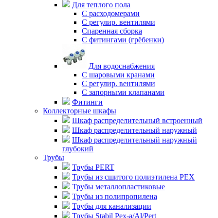
Для теплого пола
C расходомерами
С регулир. вентилями
Спаренная сборка
С фитингами (грёбенки)
Для водоснабжения
С шаровыми кранами
С регулир. вентилями
С запорными клапанами
Фитинги
Коллекторные шкафы
Шкаф распределительный встроенный
Шкаф распределительный наружный
Шкаф распределительный наружный
глубокий
Трубы
Трубы PERT
Трубы из сшитого полиэтилена PEX
Трубы металлопластиковые
Трубы из полипропилена
Трубы для канализации
Трубы Stabil Pex-a/Al/Pert