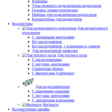
Клапаны
Узлы нижнего подключения радиаторов
Головки термостатические
Наборы для подключения радиаторов
Кронштейны для радиаторов
Коллекторы
Для радиаторного
отопления
С запорными вентилями
Без расходомеров
Без расходомеров, с клапаном и сливом
Для радиаторной разводки
Для теплого пола
C расходомерами
С регулир. вентилями
Спаренная сборка
С фитингами (грёбенки)
Для водоснабжения
С шаровыми кранами
С регулир. вентилями
С запорными клапанами
Фитинги
Коллекторные шкафы