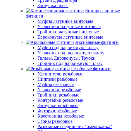
Трубки д/радиатора
Заглушка пресс
Компрессионные
фитинги
Муфты латунные винтовые
Угольники латунные винтовые
Тройники латунные винтовые
Евроконусы латунные винтовые
Аксиальные фитинги
Муфта под надвижную гильзу
Угольник под надвижную гильзу
Гильзы, Евроконусы, Трубки
Тройник под надвижную гильзу
Резьбовые фитинги
Удлинители резьбовые
Ниппели резьбовые
Муфты резьбовые
Угольники резьбовые
Тройники резьбовые
Контргайки резьбовые
Заглушки резьбовые
Футорки резьбовые
Крестовины резьбовые
Сгоны резьбовые
Разъемные соединения "американка"