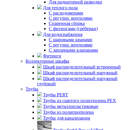
Для радиаторной разводки
Для теплого пола
C расходомерами
С регулир. вентилями
Спаренная сборка
С фитингами (грёбенки)
Для водоснабжения
С шаровыми кранами
С регулир. вентилями
С запорными клапанами
Фитинги
Коллекторные шкафы
Шкаф распределительный встроенный
Шкаф распределительный наружный
Шкаф распределительный наружный
глубокий
Трубы
Трубы PERT
Трубы из сшитого полиэтилена PEX
Трубы металлопластиковые
Трубы из полипропилена
Трубы для канализации