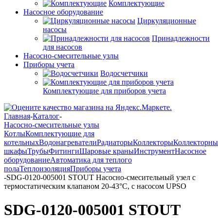
Комплектующие
Насосное оборудование
Циркуляционные
насосы
Принадлежности
для насосов
Насосно-смесительные узлы
Приборы учета
Водосчетчики
Комплектующие для приборов учета
Главная
-
Каталог
-
Насосно-смесительные узлы
Котлы
Комплектующие для
котельных
Водонагреватели
Радиаторы
Коллекторы
Коллекторны
шкафы
Трубы
Фитинги
Шаровые краны
Инструмент
Насосное
оборудование
Автоматика для теплого
пола
Теплоизоляция
Приборы учета
-
SDG-0120-005001 STOUT Насосно-смесительный узел с
термостатическим клапаном 20-43°C, с насосом UPSO
SDG-0120-005001 STOUT