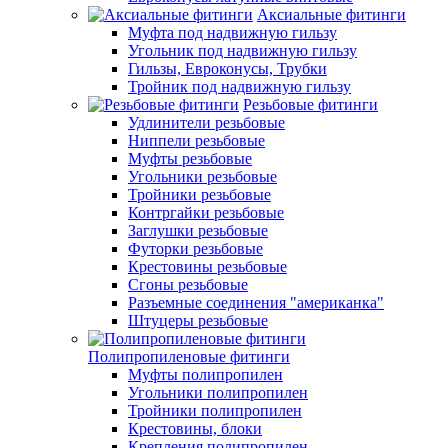
Аксиальные фитинги
Муфта под надвижную гильзу
Угольник под надвижную гильзу
Гильзы, Евроконусы, Трубки
Тройник под надвижную гильзу
Резьбовые фитинги
Удлинители резьбовые
Ниппели резьбовые
Муфты резьбовые
Угольники резьбовые
Тройники резьбовые
Контргайки резьбовые
Заглушки резьбовые
Футорки резьбовые
Крестовины резьбовые
Сгоны резьбовые
Разъемные соединения "американка"
Штуцеры резьбовые
Полипропиленовые фитинги
Муфты полипропилен
Угольники полипропилен
Тройники полипропилен
Крестовины, блоки
Крепления полипропилен