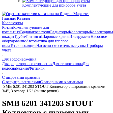
Комплектующие для приборов учета
Главная
-
Каталог
-
Коллекторы
Котлы
Комплектующие для
котельных
Водонагреватели
Радиаторы
Коллекторы
Коллекторны
шкафы
Трубы
Фитинги
Шаровые краны
Инструмент
Насосное
оборудование
Автоматика для теплого
пола
Теплоизоляция
Насосно-смесительные узлы
Приборы
учета
-
Для водоснабжения
Для радиаторного отопления
Для теплого пола
Для
водоснабжения
Фитинги
-
С шаровыми кранами
С регулир. вентилями
С запорными клапанами
-
SMB 6201 341203 STOUT Коллектор с шаровыми кранами
3/4", 3 отвода 1/2" (синие ручки)
SMB 6201 341203 STOUT
Коллектор с шаровыми