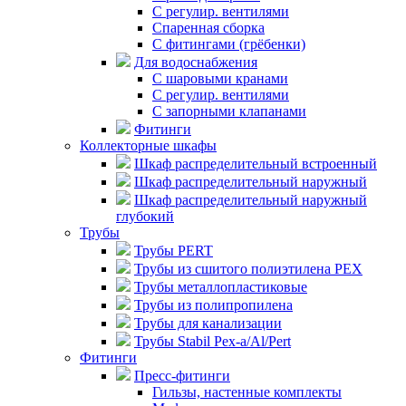
С регулир. вентилями
Спаренная сборка
С фитингами (грёбенки)
Для водоснабжения
С шаровыми кранами
С регулир. вентилями
С запорными клапанами
Фитинги
Коллекторные шкафы
Шкаф распределительный встроенный
Шкаф распределительный наружный
Шкаф распределительный наружный
глубокий
Трубы
Трубы PERT
Трубы из сшитого полиэтилена PEX
Трубы металлопластиковые
Трубы из полипропилена
Трубы для канализации
Трубы Stabil Pex-a/Al/Pert
Фитинги
Пресс-фитинги
Гильзы, настенные комплекты